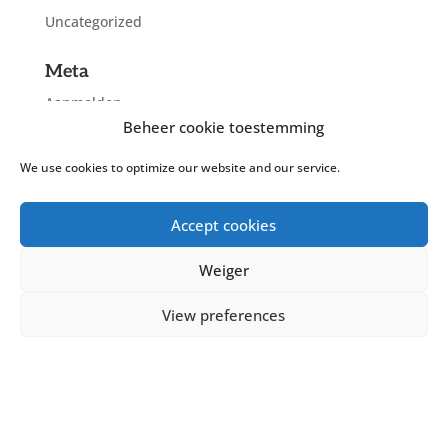
Uncategorized
Meta
Aanmelden
Beheer cookie toestemming
Berichten feed
Reacties feed
We use cookies to optimize our website and our service.
WordPress.org
Accept cookies
Weiger
View preferences